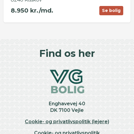
8.950 kr./md.
Se bolig
©
OpenStreetMap
contributors ©
CARTO
+
Find os her
−
Enghavevej 40
DK 7100 Vejle
Cookie- og privatlivspolitik (lejere)
Cookie- og privatlivspolitik