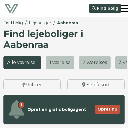
Find bolig
/
/
Find bolig
Lejeboliger
Aabenraa
Find lejeboliger i
Aabenraa
Alle værelser
1 værelse
2 værelses
3 v
Filtrér
Se på kort
1
Opret nu
Opret en gratis boligagent