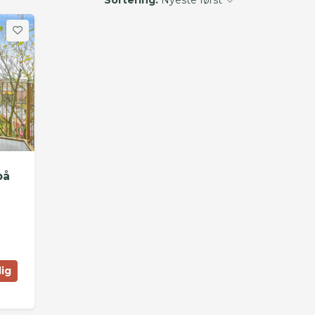
på
lig