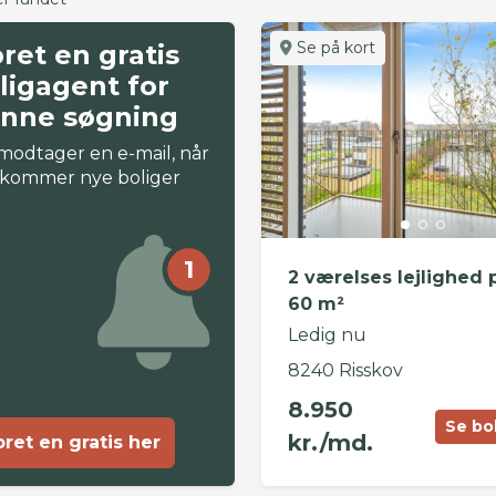
Se på kort
ret en gratis
ligagent for
nne søgning
modtager en e-mail, når
 kommer nye boliger
1
2 værelses lejlighed 
60 m²
Ledig nu
8240 Risskov
8.950
Se bo
kr./md.
ret en gratis her