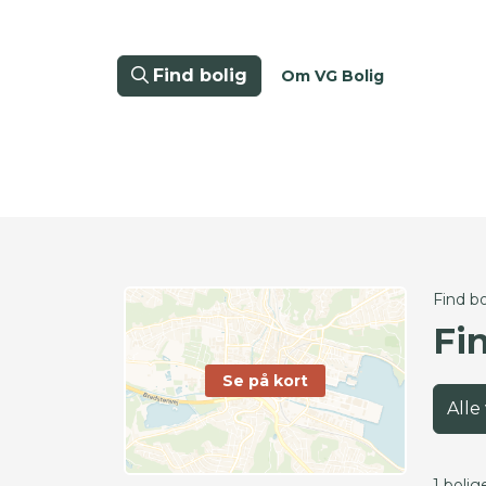
Find bolig
Om VG Bolig
Find bo
Fi
Se på kort
Alle
1 bolig