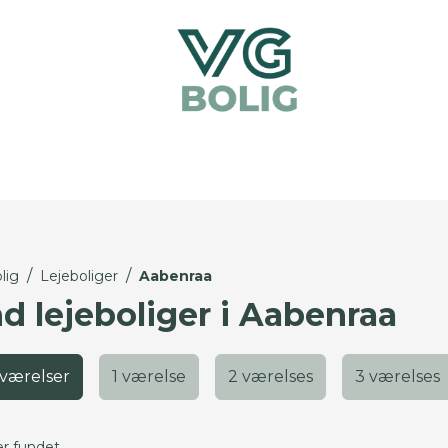
/
/
lig
Lejeboliger
Aabenraa
nd lejeboliger i Aabenraa
 værelser
1 værelse
2 værelses
3 værelses
er fundet