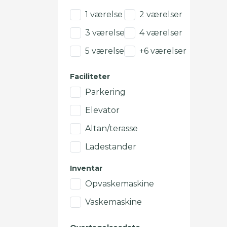
1 værelse
2 værelser
3 værelser
4 værelser
5 værelser
+6 værelser
Faciliteter
Parkering
Elevator
Altan/terasse
Ladestander
Inventar
Opvaskemaskine
Vaskemaskine