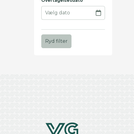
Overtagelsesdato
Ryd filter
+
−