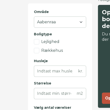
Op
Område
bo
de
Du 
Boligtype
der
Lejlighed
Rækkehus
Husleje
kr.
Størrelse
m2
Op
Vælg antal værelser