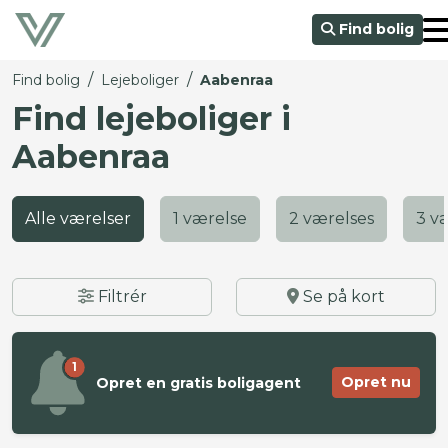
Find bolig
/
/
Find bolig
Lejeboliger
Aabenraa
Find lejeboliger i
Aabenraa
Alle værelser
1 værelse
2 værelses
3 v
Filtrér
Se på kort
1
Opret nu
Opret en gratis boligagent