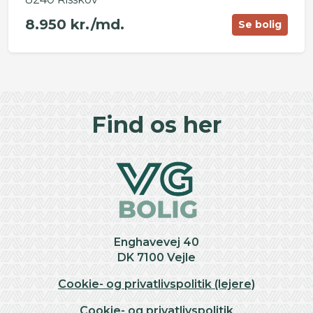
8.950 kr./md.
Se bolig
©
OpenStreetMap
contributors ©
CARTO
+
Find os her
−
Enghavevej 40
DK 7100 Vejle
Cookie- og privatlivspolitik (lejere)
Cookie- og privatlivspolitik