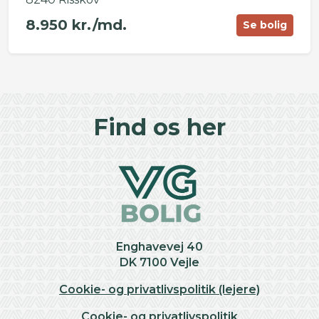
8.950 kr./md.
Se bolig
©
OpenStreetMap
contributors ©
CARTO
+
Find os her
−
Enghavevej 40
DK 7100 Vejle
Cookie- og privatlivspolitik (lejere)
Cookie- og privatlivspolitik