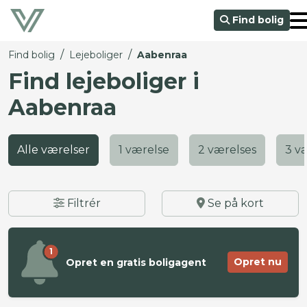
Find bolig
/
/
Find bolig
Lejeboliger
Aabenraa
Find lejeboliger i
Aabenraa
Alle værelser
1 værelse
2 værelses
3 v
Filtrér
Se på kort
1
Opret nu
Opret en gratis boligagent