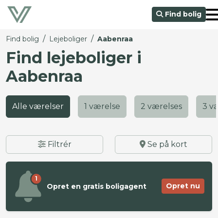
Find bolig
/
/
Find bolig
Lejeboliger
Aabenraa
Find lejeboliger i
Aabenraa
Alle værelser
1 værelse
2 værelses
3 v
Filtrér
Se på kort
1
Opret nu
Opret en gratis boligagent