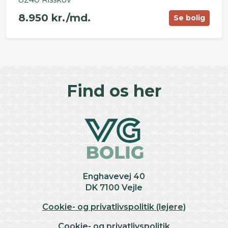
8.950 kr./md.
Se bolig
©
OpenStreetMap
contributors ©
CARTO
+
Find os her
−
Enghavevej 40
DK 7100 Vejle
Cookie- og privatlivspolitik (lejere)
Cookie- og privatlivspolitik