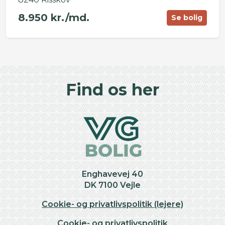
8.950 kr./md.
Se bolig
©
OpenStreetMap
contributors ©
CARTO
+
Find os her
−
Enghavevej 40
DK 7100 Vejle
Cookie- og privatlivspolitik (lejere)
Cookie- og privatlivspolitik