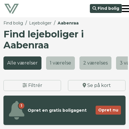
Find bolig
/
/
Find bolig
Lejeboliger
Aabenraa
Find lejeboliger i
Aabenraa
Alle værelser
1 værelse
2 værelses
3 v
Filtrér
Se på kort
1
Opret nu
Opret en gratis boligagent