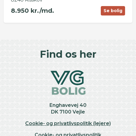
8.950 kr./md.
Se bolig
©
OpenStreetMap
contributors ©
CARTO
+
Find os her
−
Enghavevej 40
DK 7100 Vejle
Cookie- og privatlivspolitik (lejere)
Cookie- og privatlivspolitik