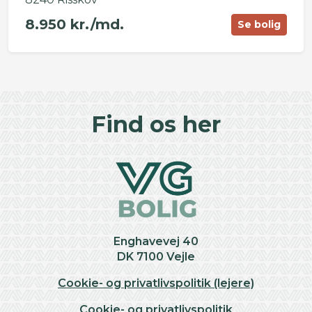
8.950 kr./md.
Se bolig
©
OpenStreetMap
contributors ©
CARTO
+
Find os her
−
Enghavevej 40
DK 7100 Vejle
Cookie- og privatlivspolitik (lejere)
Cookie- og privatlivspolitik