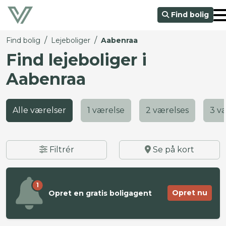
Find bolig
/
/
Find bolig
Lejeboliger
Aabenraa
Find lejeboliger i
Aabenraa
Alle værelser
1 værelse
2 værelses
3 v
Filtrér
Se på kort
1
Opret nu
Opret en gratis boligagent