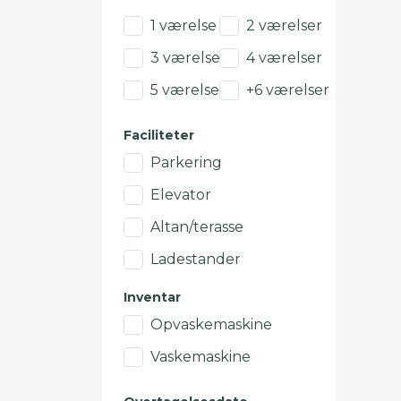
1 værelse
2 værelser
3 værelser
4 værelser
5 værelser
+6 værelser
Faciliteter
Parkering
Elevator
Altan/terasse
Ladestander
Inventar
Opvaskemaskine
Vaskemaskine