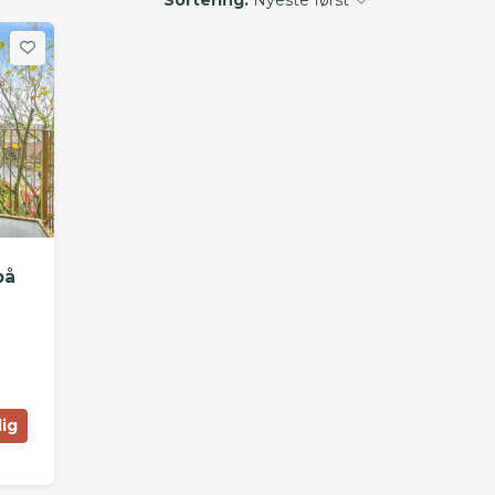
på
lig