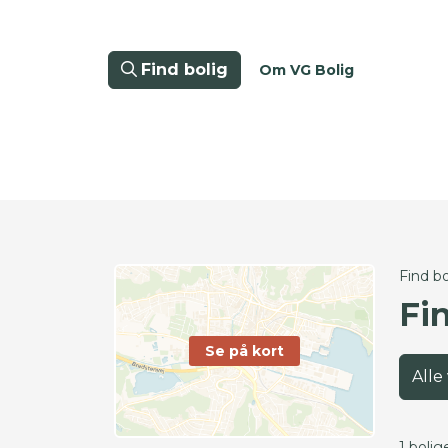
Find bolig
Om VG Bolig
Find bo
Fi
Se på kort
Alle
1 bolig