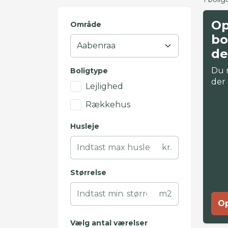
Op
Område
bo
de
Du 
Boligtype
der
Lejlighed
Rækkehus
Husleje
kr.
Størrelse
m2
Op
Vælg antal værelser