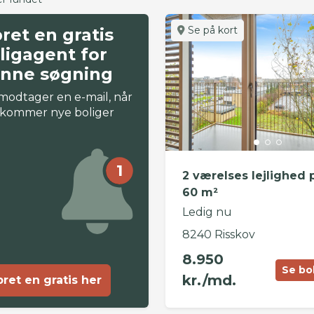
Se på kort
ret en gratis
ligagent for
nne søgning
modtager en e-mail, når
 kommer nye boliger
1
2 værelses lejlighed 
60 m²
Ledig nu
8240 Risskov
8.950
Se bo
kr./md.
ret en gratis her