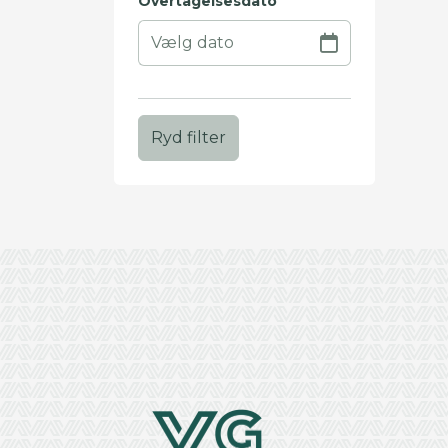
Overtagelsesdato
Ryd filter
+
−