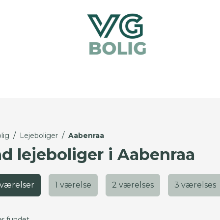
/
/
lig
Lejeboliger
Aabenraa
nd lejeboliger i Aabenraa
 værelser
1 værelse
2 værelses
3 værelses
er fundet