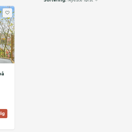
på
lig