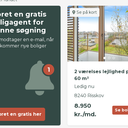
Se på kort
ret en gratis
ligagent for
nne søgning
modtager en e-mail, når
 kommer nye boliger
1
2 værelses lejlighed 
60 m²
Ledig nu
8240 Risskov
8.950
Se bo
kr./md.
ret en gratis her