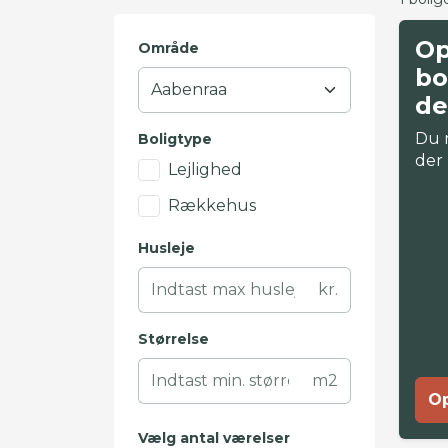
Op
Område
bo
de
Du 
Boligtype
der
Lejlighed
Rækkehus
Husleje
kr.
Størrelse
m2
Op
Vælg antal værelser