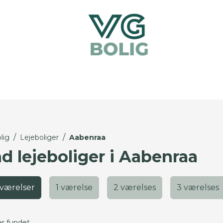
/
/
lig
Lejeboliger
Aabenraa
nd lejeboliger i Aabenraa
 værelser
1 værelse
2 værelses
3 værelses
er fundet