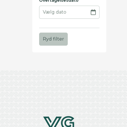
Overtagelsesdato
Ryd filter
+
−