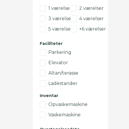
1 værelse
2 værelser
3 værelser
4 værelser
5 værelser
+6 værelser
Faciliteter
Parkering
Elevator
Altan/terasse
Ladestander
Inventar
Opvaskemaskine
Vaskemaskine