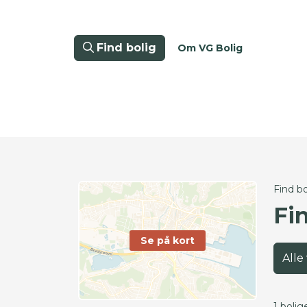
Find bolig
Om VG Bolig
Find bo
Fi
Se på kort
Alle
1 bolig