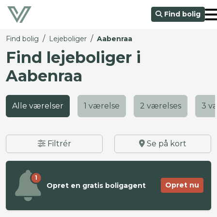
Find bolig
/
/
Find bolig
Lejeboliger
Aabenraa
Find lejeboliger i
Aabenraa
Alle værelser
1 værelse
2 værelses
3 v
Filtrér
Se på kort
1
Opret nu
Opret en gratis boligagent