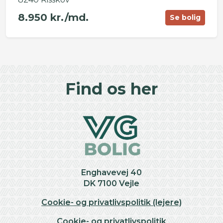
8.950 kr./md.
Se bolig
©
OpenStreetMap
contributors ©
CARTO
+
Find os her
−
Enghavevej 40
DK 7100 Vejle
Cookie- og privatlivspolitik (lejere)
Cookie- og privatlivspolitik