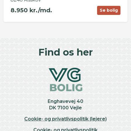
8.950 kr./md.
Se bolig
©
OpenStreetMap
contributors ©
CARTO
+
Find os her
−
Enghavevej 40
DK 7100 Vejle
Cookie- og privatlivspolitik (lejere)
Cookie- og privatlivspolitik