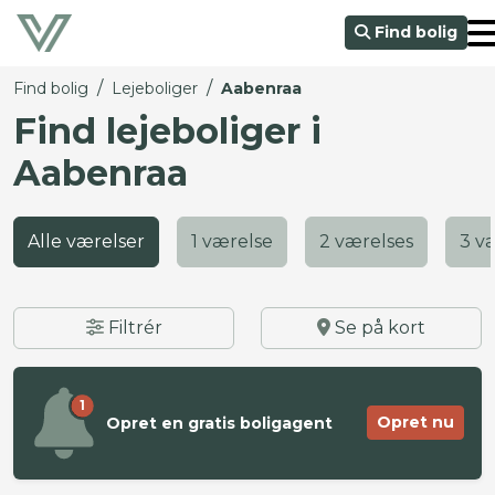
Find bolig
/
/
Find bolig
Lejeboliger
Aabenraa
Find lejeboliger i
Aabenraa
Alle værelser
1 værelse
2 værelses
3 v
Filtrér
Se på kort
1
Opret nu
Opret en gratis boligagent