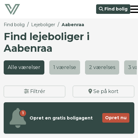
Find bolig
/
/
Find bolig
Lejeboliger
Aabenraa
Find lejeboliger i
Aabenraa
Alle værelser
1 værelse
2 værelses
3 v
Filtrér
Se på kort
1
Opret nu
Opret en gratis boligagent