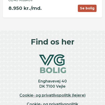
8.950 kr./md.
Se bolig
©
OpenStreetMap
contributors ©
CARTO
+
Find os her
−
Enghavevej 40
DK 7100 Vejle
Cookie- og privatlivspolitik (lejere)
Cookie- og privatlivspolitik