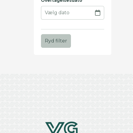
Overtagelsesdato
Ryd filter
+
−