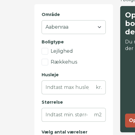
Op
Område
bo
de
Du 
Boligtype
der
Lejlighed
Rækkehus
Husleje
kr.
Størrelse
m2
Op
Vælg antal værelser