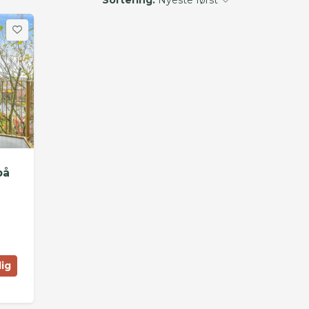
på
lig