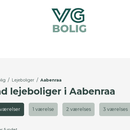
/
/
lig
Lejeboliger
Aabenraa
nd lejeboliger i Aabenraa
 værelser
1 værelse
2 værelses
3 værelses
er fundet