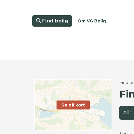
Find bolig
Om VG Bolig
Find bo
Fi
Se på kort
Alle
1 bolig