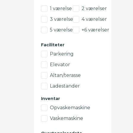
1 værelse
2 værelser
3 værelser
4 værelser
5 værelser
+6 værelser
Faciliteter
Parkering
Elevator
Altan/terasse
Ladestander
Inventar
Opvaskemaskine
Vaskemaskine