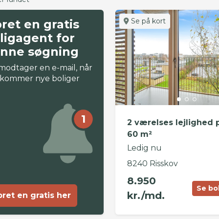
Se på kort
ret en gratis
ligagent for
nne søgning
modtager en e-mail, når
 kommer nye boliger
1
2 værelses lejlighed 
60 m²
Ledig nu
8240 Risskov
8.950
Se bo
kr./md.
ret en gratis her