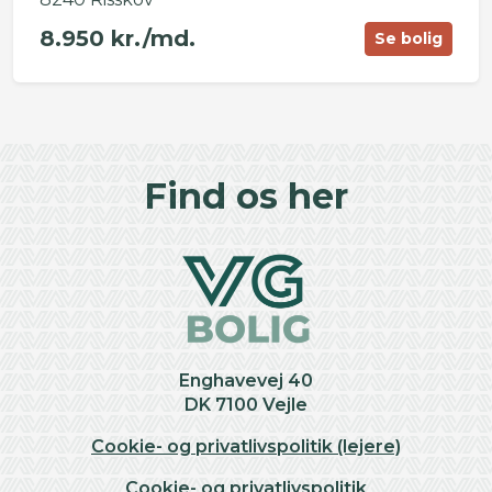
8.950 kr./md.
Se bolig
©
OpenStreetMap
contributors ©
CARTO
+
Find os her
−
Enghavevej 40
DK 7100 Vejle
Cookie- og privatlivspolitik (lejere)
Cookie- og privatlivspolitik