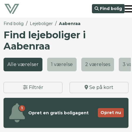
Find bolig
/
/
Find bolig
Lejeboliger
Aabenraa
Find lejeboliger i
Aabenraa
Alle værelser
1 værelse
2 værelses
3 v
Filtrér
Se på kort
1
Opret nu
Opret en gratis boligagent