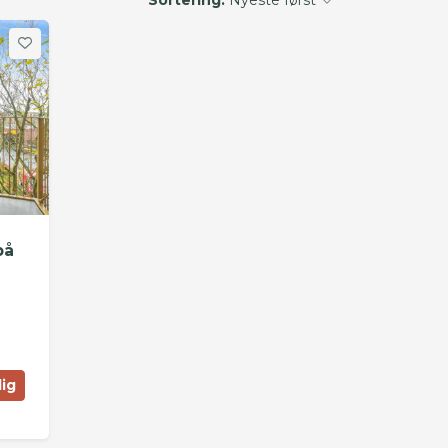
på
lig