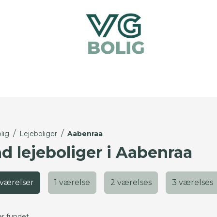
/
/
lig
Lejeboliger
Aabenraa
nd lejeboliger i Aabenraa
 værelser
1 værelse
2 værelses
3 værelses
er fundet