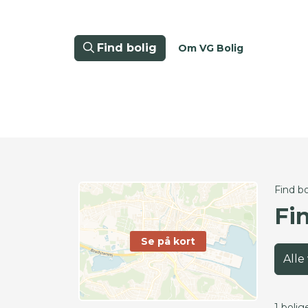
Find bolig
Om VG Bolig
Find bo
Fi
Se på kort
Alle
1 bolig