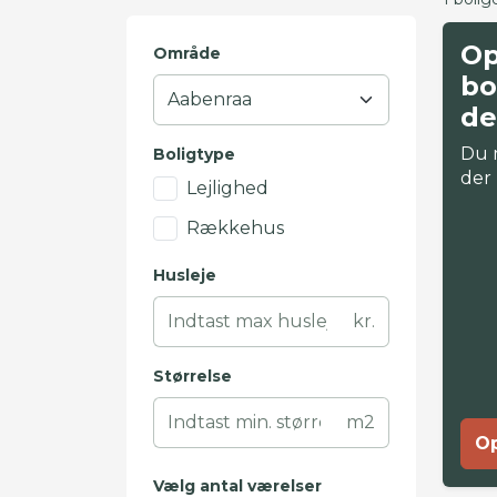
Op
Område
bo
de
Du 
Boligtype
der
Lejlighed
Rækkehus
Husleje
kr.
Størrelse
m2
Op
Vælg antal værelser