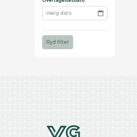
Overtagelsesdato
Ryd filter
+
−