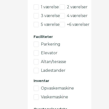
1 værelse
2 værelser
3 værelser
4 værelser
5 værelser
+6 værelser
Faciliteter
Parkering
Elevator
Altan/terasse
Ladestander
Inventar
Opvaskemaskine
Vaskemaskine