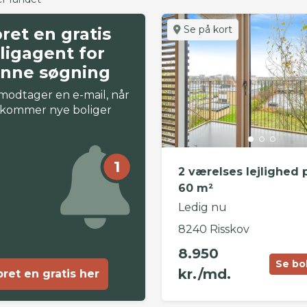
Se på kort
ret en gratis
ligagent for
nne søgning
modtager en e-mail, når
 kommer nye boliger
1
2 værelses lejlighed 
60 m²
Ledig nu
8240 Risskov
8.950
Se bo
kr./md.
ret en gratis her