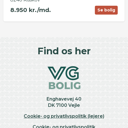
8.950 kr./md.
Se bolig
©
OpenStreetMap
contributors ©
CARTO
+
Find os her
−
Enghavevej 40
DK 7100 Vejle
Cookie- og privatlivspolitik (lejere)
Cookie- og privatlivspolitik