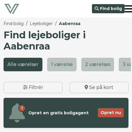
Find bolig
/
/
Find bolig
Lejeboliger
Aabenraa
Find lejeboliger i
Aabenraa
Alle værelser
1 værelse
2 værelses
3 v
Filtrér
Se på kort
1
Opret nu
Opret en gratis boligagent