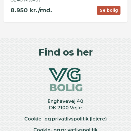
8.950 kr./md.
Se bolig
©
OpenStreetMap
contributors ©
CARTO
+
Find os her
−
Enghavevej 40
DK 7100 Vejle
Cookie- og privatlivspolitik (lejere)
Cookie- og privatlivspolitik