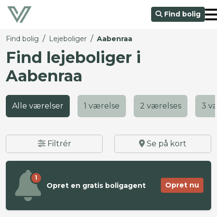
Find bolig
/
/
Find bolig
Lejeboliger
Aabenraa
Find lejeboliger i
Aabenraa
Alle værelser
1 værelse
2 værelses
3 v
Filtrér
Se på kort
1
Opret nu
Opret en gratis boligagent