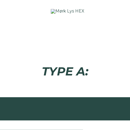
Boligtyper i Askov
TYPE A: