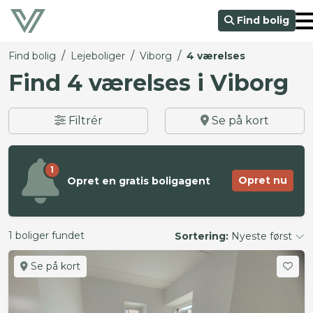
Find bolig
/
/
/
Find bolig
Lejeboliger
Viborg
4 værelses
Find 4 værelses i Viborg
Filtrér
Se på kort
1
Opret nu
Opret en gratis boligagent
1 boliger fundet
Sortering:
Nyeste først
Se på kort