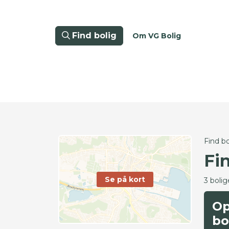
Find bolig
Om VG Bolig
Find bo
Fi
Se på kort
3 bolig
Op
bo