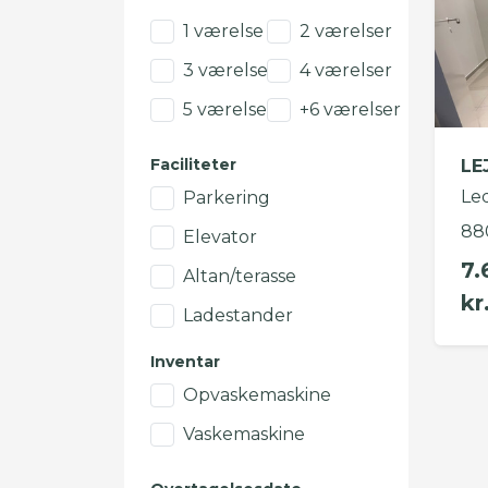
1 værelse
2 værelser
3 værelser
4 værelser
5 værelser
+6 værelser
Faciliteter
LE
Led
Parkering
88
Elevator
7.
Altan/terasse
kr
Ladestander
Inventar
Opvaskemaskine
Vaskemaskine