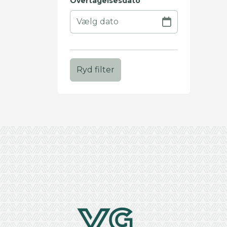
Overtagelsesdato
Ryd filter
+
−