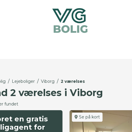
/
/
/
lig
Lejeboliger
Viborg
2 værelses
nd 2 værelses i Viborg
er fundet
Se på kort
ret en gratis
ligagent for