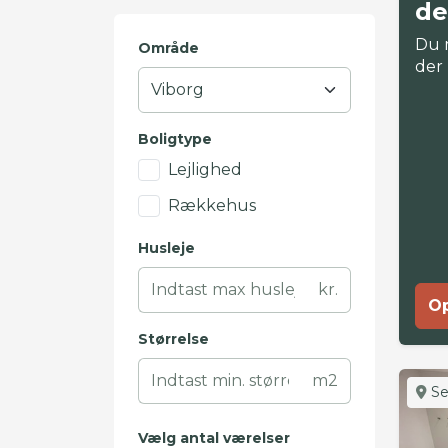
de
Du 
Område
der
Boligtype
Lejlighed
Rækkehus
Husleje
kr.
Op
Størrelse
m2
Se
Vælg antal værelser