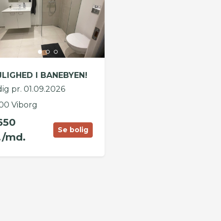
JLIGHED I BANEBYEN!
ig pr. 01.09.2026
00 Viborg
650
Se bolig
./md.