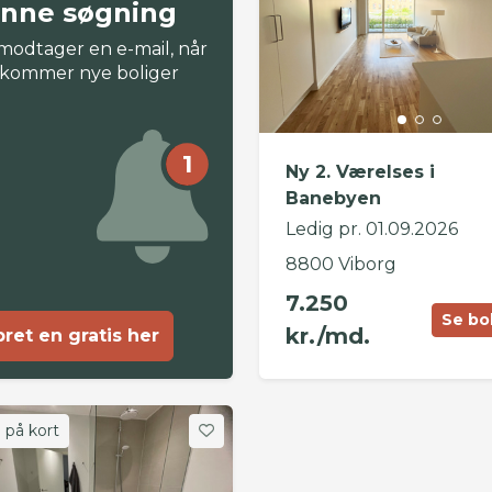
nne søgning
modtager en e-mail, når
 kommer nye boliger
1
Ny 2. Værelses i
Banebyen
Ledig pr. 01.09.2026
8800 Viborg
7.250
Se bo
kr./md.
ret en gratis her
 på kort