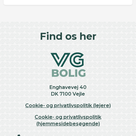
©
OpenStreetMap
contributors ©
CARTO
+
Find os her
−
Enghavevej 40
DK 7100 Vejle
Cookie- og privatlivspolitik (lejere)
Cookie- og privatlivspolitik
(hjemmesidebesøgende)