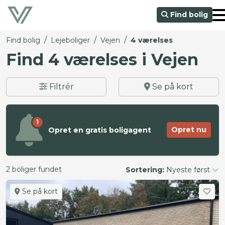
Find bolig
/
/
/
Find bolig
Lejeboliger
Vejen
4 værelses
Find 4 værelses i Vejen
Filtrér
Se på kort
1
Opret nu
Opret en gratis boligagent
2 boliger fundet
Sortering:
Nyeste først
Se på kort