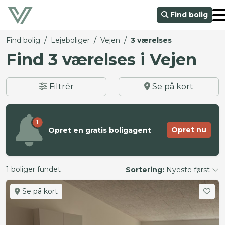
Find bolig
/
/
/
Find bolig
Lejeboliger
Vejen
3 værelses
Find 3 værelses i Vejen
Filtrér
Se på kort
1
Opret nu
Opret en gratis boligagent
1 boliger fundet
Sortering:
Nyeste først
Se på kort