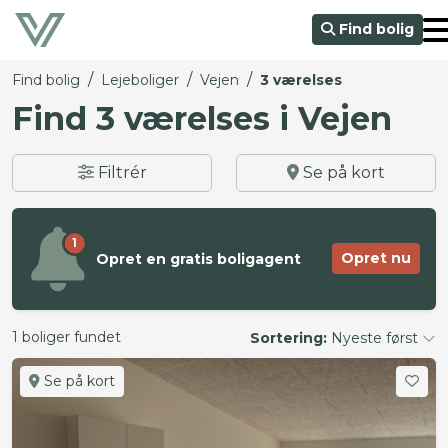
Find bolig
/
/
/
Find bolig
Lejeboliger
Vejen
3 værelses
Find 3 værelses i Vejen
Filtrér
Se på kort
1
Opret nu
Opret en gratis boligagent
1 boliger fundet
Sortering:
Nyeste først
Se på kort