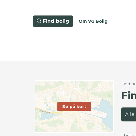
Find bolig
Om VG Bolig
Find bo
Fi
Se på kort
Alle
1 bolig