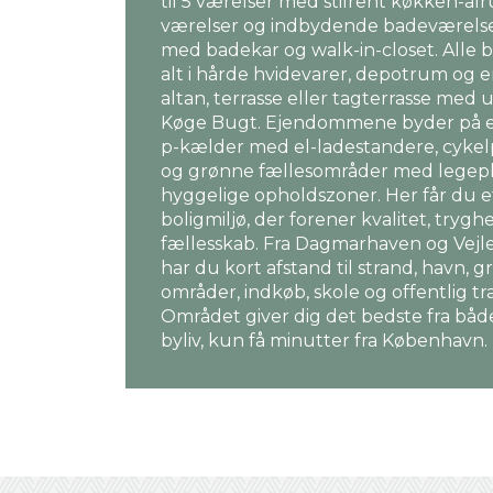
til 5 værelser med stilrent køkken-al
værelser og indbydende badeværelse
med badekar og walk-in-closet. Alle b
alt i hårde hvidevarer, depotrum og 
altan, terrasse eller tagterrasse med 
Køge Bugt. Ejendommene byder på e
p-kælder med el-ladestandere, cykel
og grønne fællesområder med legep
hyggelige opholdszoner. Her får du e
boligmiljø, der forener kvalitet, trygh
fællesskab. Fra Dagmarhaven og Vejl
har du kort afstand til strand, havn, 
områder, indkøb, skole og offentlig tr
Området giver dig det bedste fra båd
byliv, kun få minutter fra København.