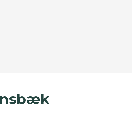
©
OpenStreetMap
contributors ©
CARTO
lensbæk