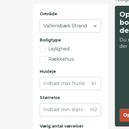
Op
Område
bo
de
Du 
Boligtype
der
Lejlighed
Rækkehus
Husleje
kr.
Størrelse
m2
Op
Vælg antal værelser