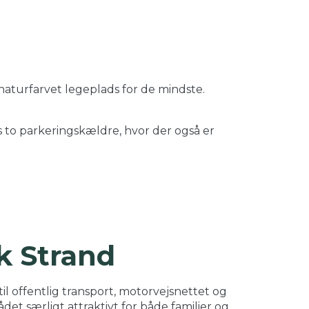
aturfarvet legeplads for de mindste.
 to parkeringskældre, hvor der også er
k Strand
 offentlig transport, motorvejsnettet og
et særligt attraktivt for både familier og