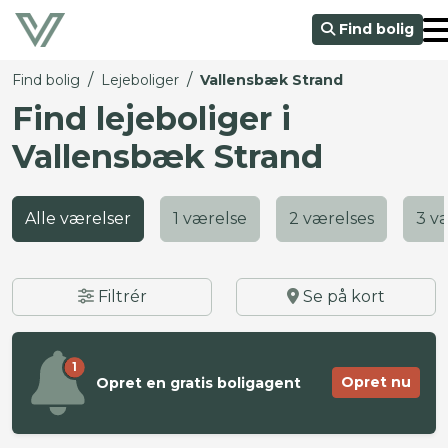
Find bolig
/
/
Find bolig
Lejeboliger
Vallensbæk Strand
Find lejeboliger i
Vallensbæk Strand
Alle værelser
1 værelse
2 værelses
3 v
Filtrér
Se på kort
1
Opret nu
Opret en gratis boligagent