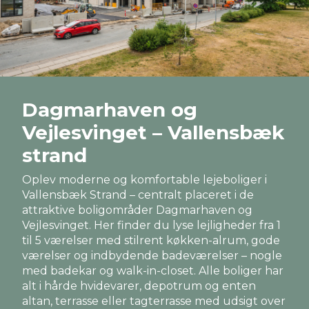
Dagmarhaven og
Vejlesvinget – Vallensbæk
strand
Oplev moderne og komfortable lejeboliger i
Vallensbæk Strand – centralt placeret i de
attraktive boligområder Dagmarhaven og
Vejlesvinget. Her finder du lyse lejligheder fra 1
til 5 værelser med stilrent køkken-alrum, gode
værelser og indbydende badeværelser – nogle
med badekar og walk-in-closet. Alle boliger har
alt i hårde hvidevarer, depotrum og enten
altan, terrasse eller tagterrasse med udsigt over