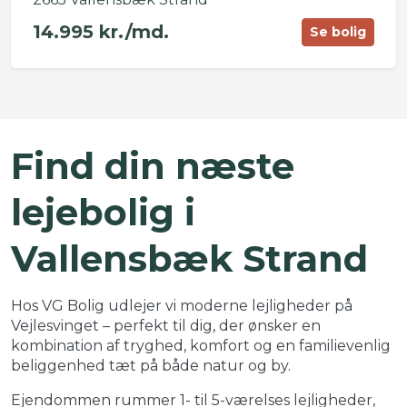
14.995 kr./md.
Se bolig
©
OpenStreetMap
contributors ©
CARTO
+
Find din næste
−
lejebolig i
Vallensbæk Strand
Hos VG Bolig udlejer vi moderne lejligheder på
Vejlesvinget – perfekt til dig, der ønsker en
kombination af tryghed, komfort og en familievenlig
beliggenhed tæt på både natur og by.
Ejendommen rummer 1- til 5-værelses lejligheder,