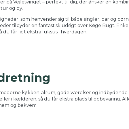
er på Vejlesvinget – perfekt til dig, der ønsker en komb
tur og by.
gheder, som henvender sig til både singler, par og børne
ligheder tilbyder en fantastisk udsigt over Køge Bugt. En
å du får lidt ekstra luksus i hverdagen.
ndretning
 moderne køkken-alrum, gode værelser og indbydende 
ller i kælderen, så du får ekstra plads til opbevaring. A
n nem og bekvem.