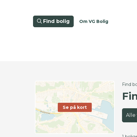
Find bolig
Om VG Bolig
Find bo
Fi
Se på kort
Alle
1 bolig