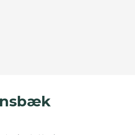
©
OpenStreetMap
contributors ©
CARTO
lensbæk