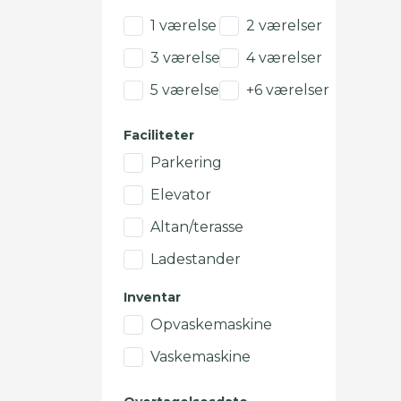
1 værelse
2 værelser
3 værelser
4 værelser
5 værelser
+6 værelser
Faciliteter
Parkering
Elevator
Altan/terasse
Ladestander
Inventar
Opvaskemaskine
Vaskemaskine