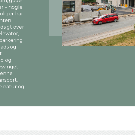
rum, gode
r – nogle
oliger har
enten
udsigt over
levator,
parkering
lads og
t
ed og
esvinget
grønne
ansport.
e natur og