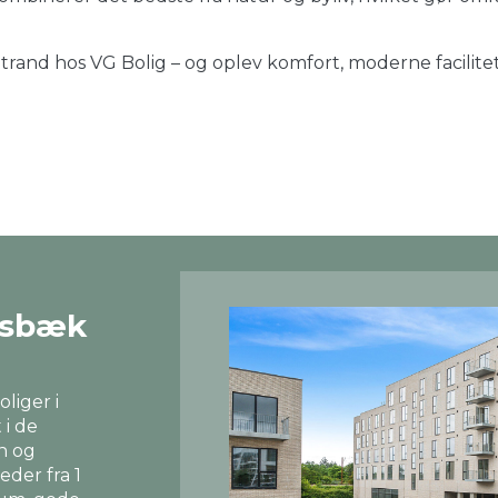
Strand hos VG Bolig – og oplev komfort, moderne facilit
ensbæk
liger i
 i de
n og
eder fra 1