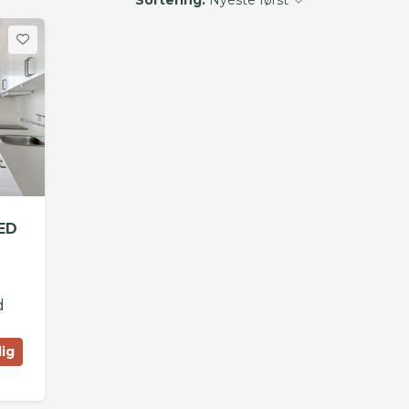
ED
d
lig