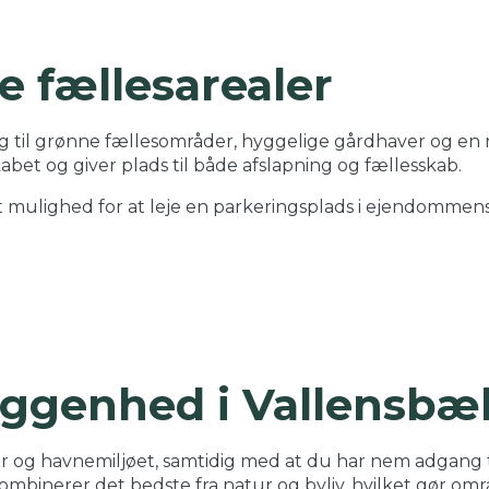
 fællesarealer
 til grønne fællesområder, hyggelige gårdhaver og en n
abet og giver plads til både afslapning og fællesskab.
mulighed for at leje en parkeringsplads i ejendommens
liggenhed i Vallensbæ
 og havnemiljøet, samtidig med at du har nem adgang til
inerer det bedste fra natur og byliv, hvilket gør områd