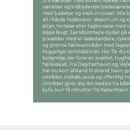
til 5 værelser med stilrent køkken-al
værelser og indbydende badeværelse
med badekar og walk-in-closet. Alle b
alt i hårde hvidevarer, depotrum og 
altan, terrasse eller tagterrasse med 
Køge Bugt. Ejendommene byder på e
p-kælder med el-ladestandere, cykel
og grønne fællesområder med legep
hyggelige opholdszoner. Her får du e
boligmiljø, der forener kvalitet, trygh
fællesskab. Fra Dagmarhaven og Vejl
har du kort afstand til strand, havn, 
områder, indkøb, skole og offentlig tr
Området giver dig det bedste fra båd
byliv, kun få minutter fra København.