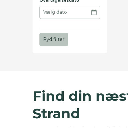
Overtagelsesdato
Ryd filter
+
−
Find din næst
Strand