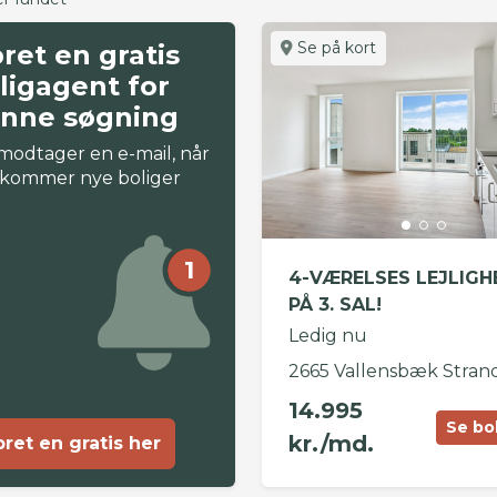
Se på kort
ret en gratis
ligagent for
nne søgning
modtager en e-mail, når
 kommer nye boliger
1
4-VÆRELSES LEJLIGH
PÅ 3. SAL!
Ledig nu
2665 Vallensbæk Stran
14.995
Se bo
kr./md.
ret en gratis her