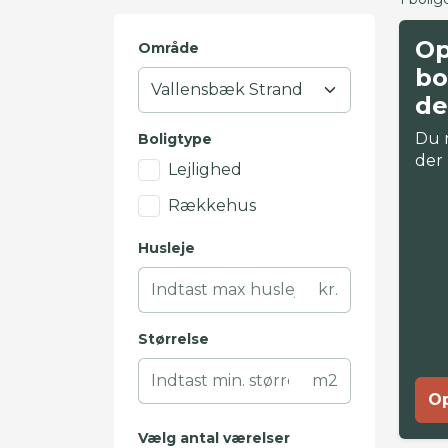
Op
Område
bo
de
Du 
Boligtype
der
Lejlighed
Rækkehus
Husleje
kr.
Størrelse
m2
Op
Vælg antal værelser