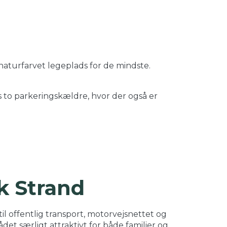
aturfarvet legeplads for de mindste.
 to parkeringskældre, hvor der også er
k Strand
 offentlig transport, motorvejsnettet og
et særligt attraktivt for både familier og