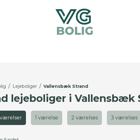
/
/
lig
Lejeboliger
Vallensbæk Strand
nd lejeboliger i Vallensbæk
 værelser
1 værelse
2 værelses
3 værelses
er fundet