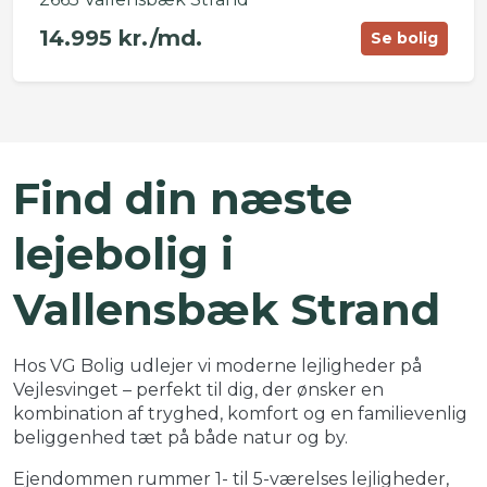
14.995 kr./md.
Se bolig
©
OpenStreetMap
contributors ©
CARTO
+
Find din næste
−
lejebolig i
Vallensbæk Strand
Hos VG Bolig udlejer vi moderne lejligheder på
Vejlesvinget – perfekt til dig, der ønsker en
kombination af tryghed, komfort og en familievenlig
beliggenhed tæt på både natur og by.
Ejendommen rummer 1- til 5-værelses lejligheder,