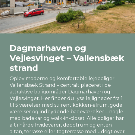
Dagmarhaven og
Vejlesvinget – Vallensbæk
strand
Oplev moderne og komfortable lejeboliger i
Vallensbæk Strand – centralt placeret i de
attraktive boligområder Dagmarhaven og
Vejlesvinget. Her finder du lyse lejligheder fra 1
til 5 værelser med stilrent køkken-alrum, gode
værelser og indbydende badeværelser – nogle
med badekar og walk-in-closet. Alle boliger har
alt i hårde hvidevarer, depotrum og enten
altan, terrasse eller tagterrasse med udsigt over