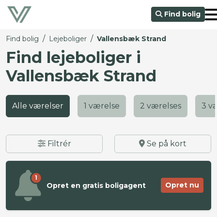
Find bolig
/
/
Find bolig
Lejeboliger
Vallensbæk Strand
Find lejeboliger i
Vallensbæk Strand
Alle værelser
1 værelse
2 værelses
3 v
Filtrér
Se på kort
1
Opret nu
Opret en gratis boligagent