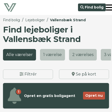
Find bolig
/
/
Find bolig
Lejeboliger
Vallensbæk Strand
Find lejeboliger i
Vallensbæk Strand
Alle værelser
1 værelse
2 værelses
3 v
Filtrér
Se på kort
1
Opret nu
Opret en gratis boligagent