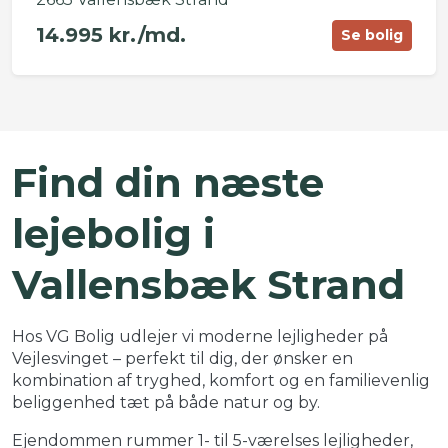
14.995 kr./md.
Se bolig
©
OpenStreetMap
contributors ©
CARTO
+
Find din næste
−
lejebolig i
Vallensbæk Strand
Hos VG Bolig udlejer vi moderne lejligheder på
Vejlesvinget – perfekt til dig, der ønsker en
kombination af tryghed, komfort og en familievenlig
beliggenhed tæt på både natur og by.
Ejendommen rummer 1- til 5-værelses lejligheder,