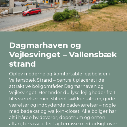
Dagmarhaven og
Vejlesvinget – Vallensbæk
strand
Oplev moderne og komfortable lejeboliger i
Vallensbæk Strand – centralt placeret i de
attraktive boligområder Dagmarhaven og
Vejlesvinget. Her finder du lyse lejligheder fra 1
til 5 værelser med stilrent køkken-alrum, gode
værelser og indbydende badeværelser – nogle
med badekar og walk-in-closet. Alle boliger har
alt i hårde hvidevarer, depotrum og enten
altan, terrasse eller tagterrasse med udsigt over