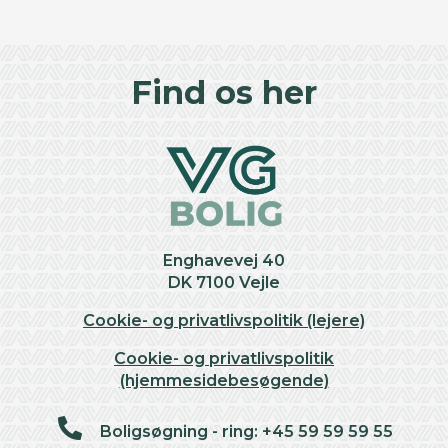
©
OpenStreetMap
contributors ©
CARTO
+
Find os her
−
Enghavevej 40
DK 7100 Vejle
Cookie- og privatlivspolitik (lejere)
Cookie- og privatlivspolitik
(hjemmesidebesøgende)
Boligsøgning - ring: +45 59 59 59 55