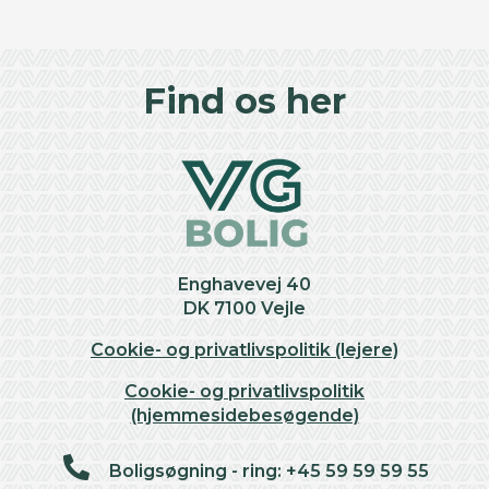
©
OpenStreetMap
contributors ©
CARTO
+
Find os her
−
Enghavevej 40
DK 7100 Vejle
Cookie- og privatlivspolitik (lejere)
Cookie- og privatlivspolitik
(hjemmesidebesøgende)
Boligsøgning - ring: +45 59 59 59 55