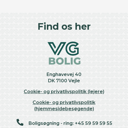
©
OpenStreetMap
contributors ©
CARTO
+
Find os her
−
Enghavevej 40
DK 7100 Vejle
Cookie- og privatlivspolitik (lejere)
Cookie- og privatlivspolitik
(hjemmesidebesøgende)
Boligsøgning - ring: +45 59 59 59 55