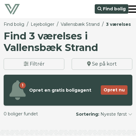
Find bolig
/
/
/
Find bolig
Lejeboliger
Vallensbæk Strand
3 værelses
Find 3 værelses i
Vallensbæk Strand
Filtrér
Se på kort
1
Opret nu
Opret en gratis boligagent
0 boliger fundet
Sortering:
Nyeste først
©
OpenStreetMap
contributors ©
CARTO