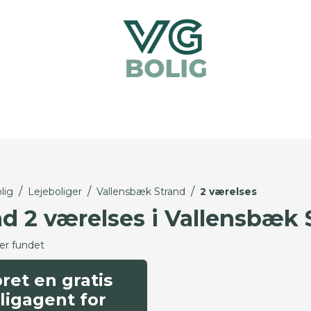
/
/
/
lig
Lejeboliger
Vallensbæk Strand
2 værelses
nd 2 værelses i Vallensbæk 
ger fundet
ret en gratis
ligagent for