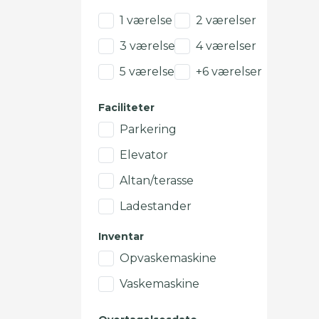
1 værelse
2 værelser
3 værelser
4 værelser
5 værelser
+6 værelser
Faciliteter
Parkering
Elevator
Altan/terasse
Ladestander
Inventar
Opvaskemaskine
Vaskemaskine