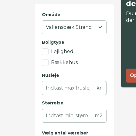
de
Du 
Område
der
Boligtype
Lejlighed
Rækkehus
Husleje
Op
kr.
Størrelse
m2
Vælg antal værelser