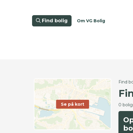
Find bolig
Om VG Bolig
Find bo
Fi
Se på kort
0 boli
Op
bo