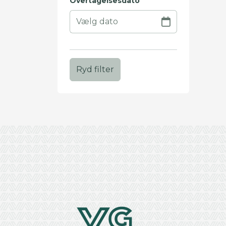
Overtagelsesdato
Ryd filter
+
−