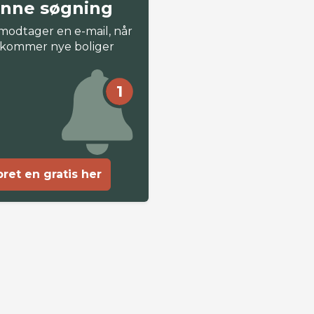
nne søgning
modtager en e-mail, når
 kommer nye boliger
1
ret en gratis her