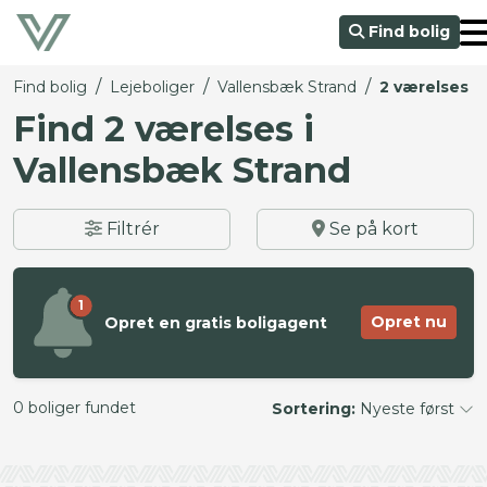
Find bolig
/
/
/
Find bolig
Lejeboliger
Vallensbæk Strand
2 værelses
Find 2 værelses i
Vallensbæk Strand
Filtrér
Se på kort
1
Opret nu
Opret en gratis boligagent
0 boliger fundet
Sortering:
Nyeste først
©
OpenStreetMap
contributors ©
CARTO