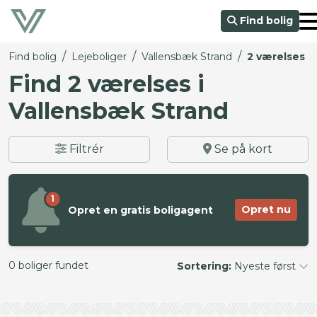
Find bolig
/
/
/
Find bolig
Lejeboliger
Vallensbæk Strand
2 værelses
Find 2 værelses i
Vallensbæk Strand
Filtrér
Se på kort
1
Opret nu
Opret en gratis boligagent
0 boliger fundet
Sortering:
Nyeste først
©
OpenStreetMap
contributors ©
CARTO