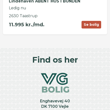
Lindehaven ÅBENT HUS I BUNDEN
Ledig nu
2630 Taastrup
11.995 kr./md.
Se bolig
©
OpenStreetMap
contributors ©
CARTO
+
Find os her
−
Enghavevej 40
DK 7100 Vejle