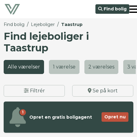
Find bolig
/
/
Find bolig
Lejeboliger
Taastrup
Find lejeboliger i
Taastrup
Alle værelser
1 værelse
2 værelses
3 v
Filtrér
Se på kort
1
Opret nu
Opret en gratis boligagent