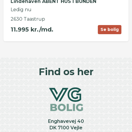
Lindehaven ÅBENT HUS I BUNDEN
Ledig nu
2630 Taastrup
11.995 kr./md.
Se bolig
©
OpenStreetMap
contributors ©
CARTO
+
Find os her
−
Enghavevej 40
DK 7100 Vejle