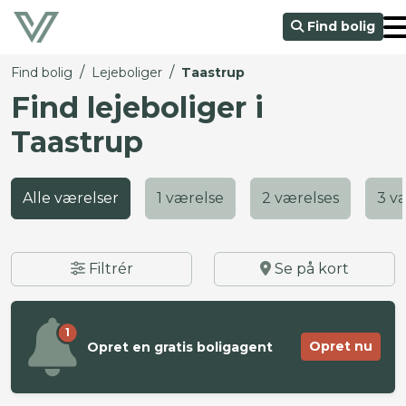
Find bolig
/
/
Find bolig
Lejeboliger
Taastrup
Find lejeboliger i
Taastrup
Alle værelser
1 værelse
2 værelses
3 v
Filtrér
Se på kort
1
Opret nu
Opret en gratis boligagent