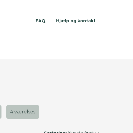
FAQ
Hjælp og kontakt
4 værelses
Sortering:
Nyeste først