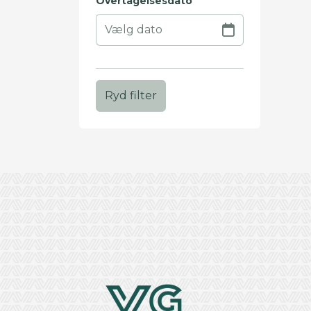
Overtagelsesdato
Ryd filter
+
−