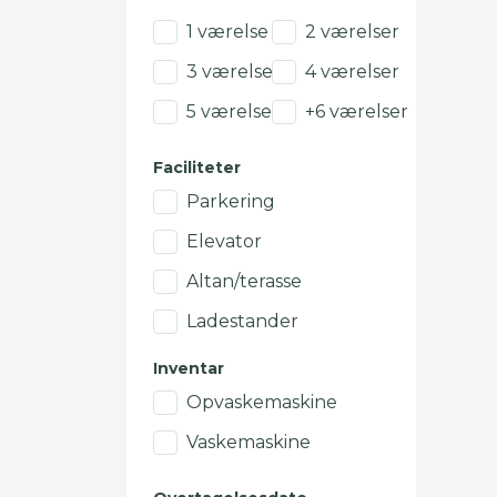
1 værelse
2 værelser
3 værelser
4 værelser
5 værelser
+6 værelser
Faciliteter
Parkering
Elevator
Altan/terasse
Ladestander
Inventar
Opvaskemaskine
Vaskemaskine