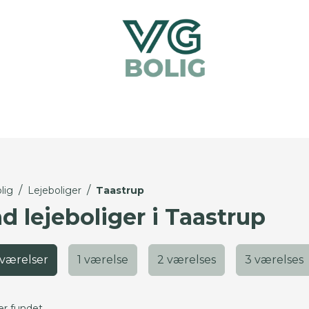
/
/
lig
Lejeboliger
Taastrup
d lejeboliger i Taastrup
 værelser
1 værelse
2 værelses
3 værelses
er fundet