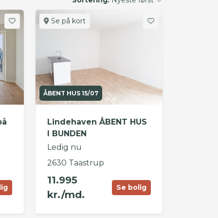
Se på kort
ÅBENT HUS 15/07
på
Lindehaven ÅBENT HUS
I BUNDEN
Ledig nu
2630 Taastrup
11.995
lig
Se bolig
kr./md.