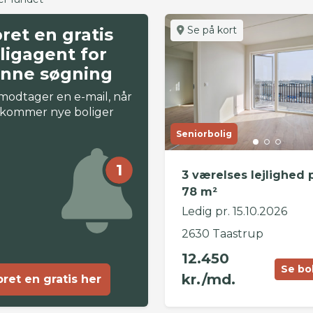
Se på kort
ret en gratis
ligagent for
nne søgning
modtager en e-mail, når
 kommer nye boliger
Seniorbolig
1
3 værelses lejlighed 
78 m²
Ledig pr. 15.10.2026
2630 Taastrup
12.450
Se bo
kr./md.
ret en gratis her