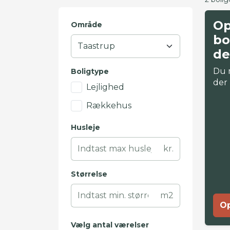
Op
Område
bo
de
Du 
Boligtype
der
Lejlighed
Rækkehus
Husleje
kr.
Størrelse
m2
Op
Vælg antal værelser