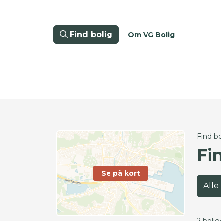
Find bolig
Om VG Bolig
Find bo
Fin
Se på kort
Alle
2 bolig