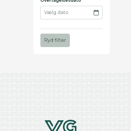
Overtagelsesdato
Ryd filter
+
−