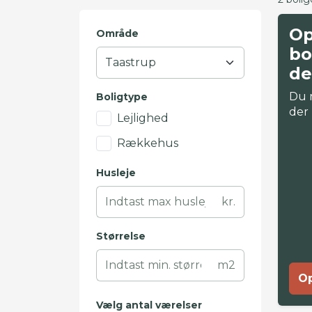
Op
Område
bo
de
Du 
Boligtype
der
Lejlighed
Rækkehus
Husleje
kr.
Størrelse
m2
Op
Vælg antal værelser