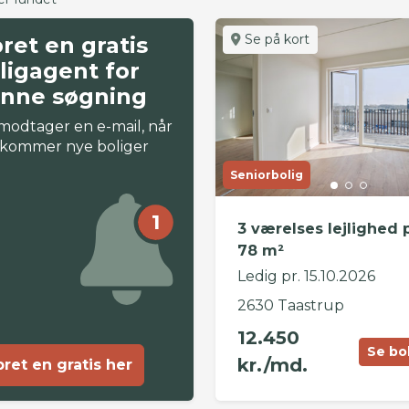
Se på kort
ret en gratis
ligagent for
nne søgning
modtager en e-mail, når
 kommer nye boliger
Seniorbolig
1
3 værelses lejlighed 
78 m²
Ledig pr. 15.10.2026
2630 Taastrup
12.450
Se bo
kr./md.
ret en gratis her