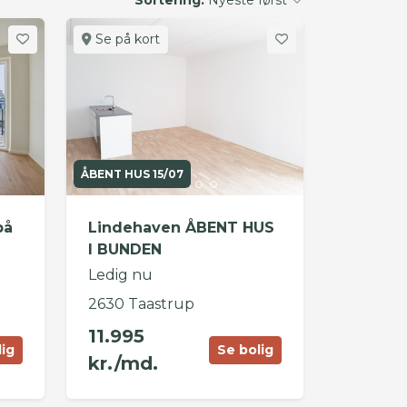
Se på kort
ÅBENT HUS 15/07
på
Lindehaven ÅBENT HUS
I BUNDEN
Ledig nu
2630 Taastrup
11.995
lig
Se bolig
kr./md.