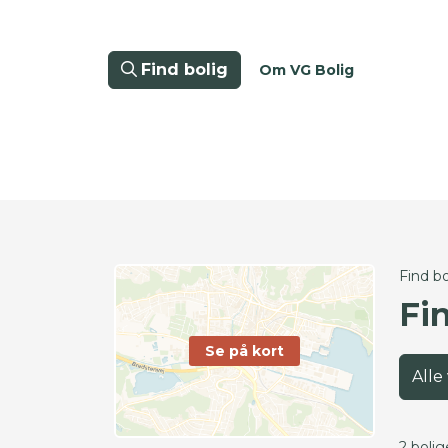
Find bolig
Om VG Bolig
Find bo
Fin
Se på kort
Alle
2 bolig