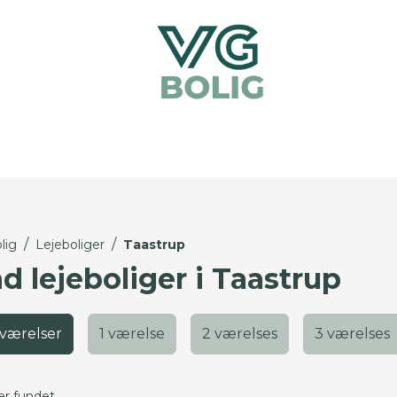
/
/
lig
Lejeboliger
Taastrup
d lejeboliger i Taastrup
 værelser
1 værelse
2 værelses
3 værelses
er fundet