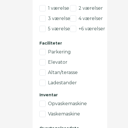
1 værelse
2 værelser
3 værelser
4 værelser
5 værelser
+6 værelser
Faciliteter
Parkering
Elevator
Altan/terasse
Ladestander
Inventar
Opvaskemaskine
Vaskemaskine