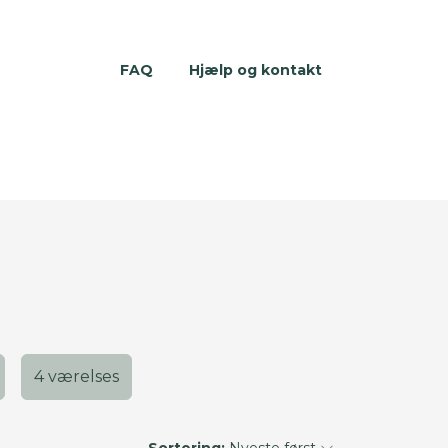
FAQ
Hjælp og kontakt
4 værelses
Sortering:
Nyeste først