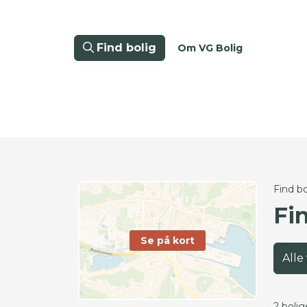
Find bolig
Om VG Bolig
Find bo
Fin
Se på kort
Alle
2 bolig