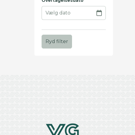
Overtagelsesdato
Ryd filter
+
−