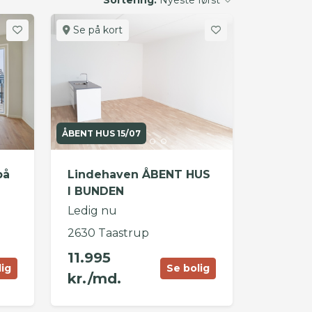
Se på kort
ÅBENT HUS 15/07
på
Lindehaven ÅBENT HUS
I BUNDEN
Ledig nu
2630 Taastrup
11.995
lig
Se bolig
kr./md.