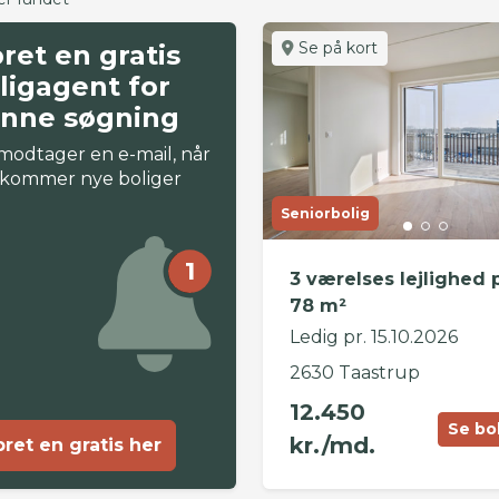
Se på kort
ret en gratis
ligagent for
nne søgning
modtager en e-mail, når
 kommer nye boliger
Seniorbolig
1
3 værelses lejlighed 
78 m²
Ledig pr. 15.10.2026
2630 Taastrup
12.450
Se bo
kr./md.
ret en gratis her