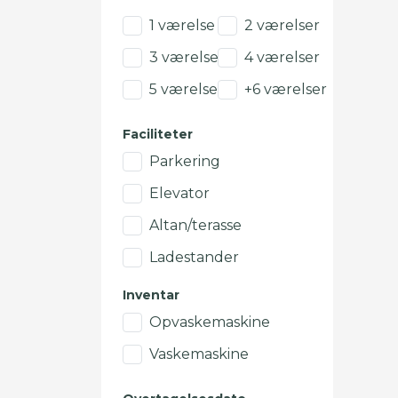
1 værelse
2 værelser
3 værelser
4 værelser
5 værelser
+6 værelser
Faciliteter
Parkering
Elevator
Altan/terasse
Ladestander
Inventar
Opvaskemaskine
Vaskemaskine