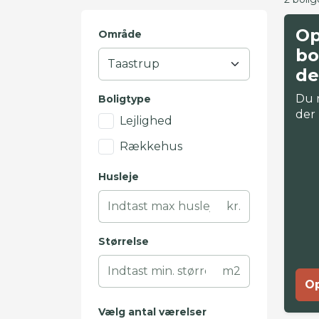
Op
Område
bo
de
Du 
Boligtype
der
Lejlighed
Rækkehus
Husleje
kr.
Størrelse
m2
Op
Vælg antal værelser