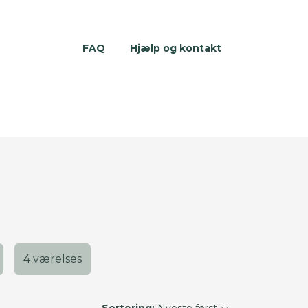
FAQ
Hjælp og kontakt
4 værelses
Sortering:
Nyeste først