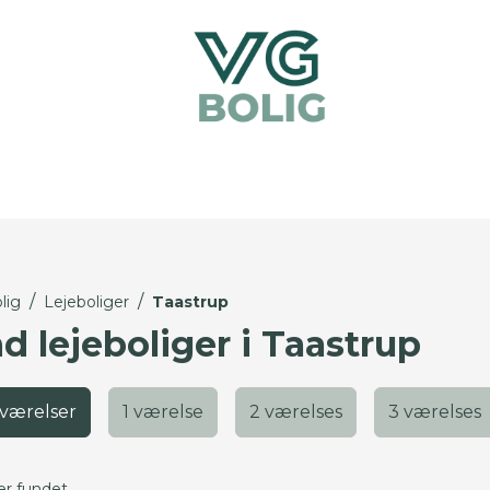
/
/
lig
Lejeboliger
Taastrup
d lejeboliger i Taastrup
 værelser
1 værelse
2 værelses
3 værelses
er fundet