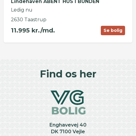
Lindehaven ÅBENT HUS I BUNDEN
Ledig nu
2630 Taastrup
11.995 kr./md.
Se bolig
©
OpenStreetMap
contributors ©
CARTO
+
Find os her
−
Enghavevej 40
DK 7100 Vejle