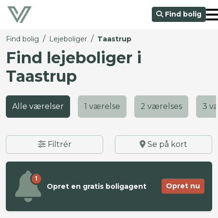
Find bolig
/
/
Find bolig
Lejeboliger
Taastrup
Find lejeboliger i
Taastrup
Alle værelser
1 værelse
2 værelses
3 v
Filtrér
Se på kort
1
Opret nu
Opret en gratis boligagent