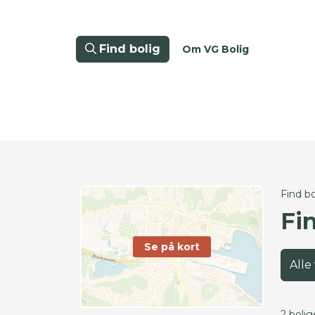
Find bolig
Om VG Bolig
Find bo
Fin
Se på kort
Alle
2 bolig