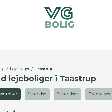
/
/
lig
Lejeboliger
Taastrup
d lejeboliger i Taastrup
 værelser
1 værelse
2 værelses
3 værelses
er fundet