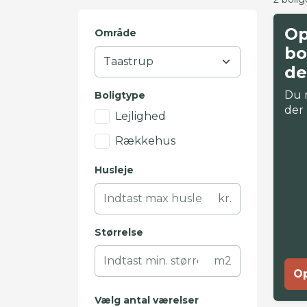
Op
Område
bo
de
Du 
Boligtype
der
Lejlighed
Rækkehus
Husleje
kr.
Størrelse
m2
Op
Vælg antal værelser