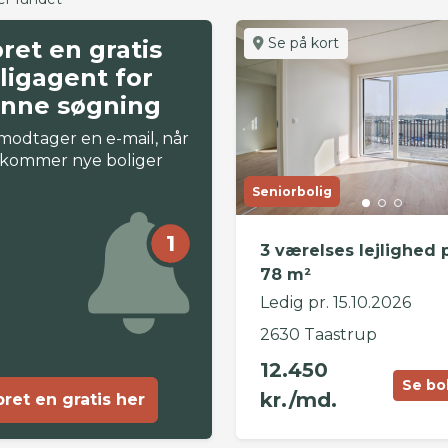
Se på kort
ret en gratis
ligagent for
nne søgning
modtager en e-mail, når
 kommer nye boliger
Seniorbolig
1
3 værelses lejlighed 
78 m²
Ledig pr. 15.10.2026
2630 Taastrup
12.450
Se bo
kr./md.
ret en gratis her