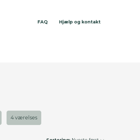
FAQ
Hjælp og kontakt
4 værelses
Sortering:
Nyeste først