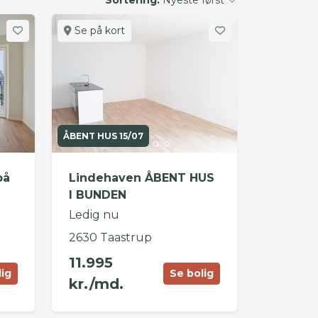
Se på kort
ÅBENT HUS 15/07
på
Lindehaven ÅBENT HUS
I BUNDEN
Ledig nu
2630 Taastrup
11.995
lig
Se bolig
kr./md.