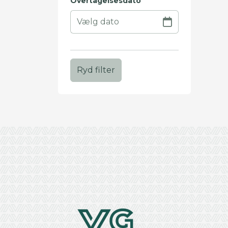
Overtagelsesdato
Ryd filter
+
−