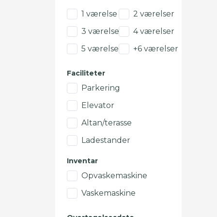
1 værelse
2 værelser
3 værelser
4 værelser
5 værelser
+6 værelser
Faciliteter
Parkering
Elevator
Altan/terasse
Ladestander
Inventar
Opvaskemaskine
Vaskemaskine