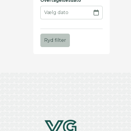
Overtagelsesdato
Ryd filter
+
−