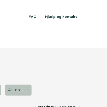
FAQ
Hjælp og kontakt
4 værelses
Sortering:
Nyeste først