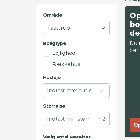
Op
Område
bo
de
Du 
Boligtype
der
Lejlighed
Rækkehus
Husleje
kr.
Størrelse
m2
Op
Vælg antal værelser