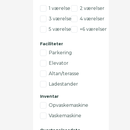
1 værelse
2 værelser
3 værelser
4 værelser
5 værelser
+6 værelser
Faciliteter
Parkering
Elevator
Altan/terasse
Ladestander
Inventar
Opvaskemaskine
Vaskemaskine