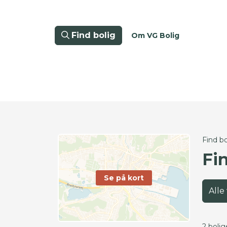
Find bolig
Om VG Bolig
Find bo
Fin
Se på kort
Alle
2 bolig