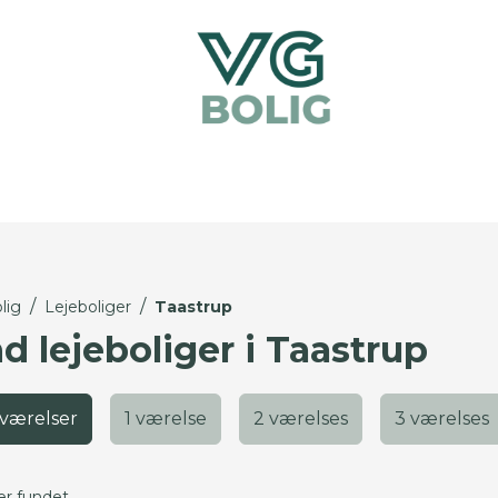
/
/
lig
Lejeboliger
Taastrup
d lejeboliger i Taastrup
 værelser
1 værelse
2 værelses
3 værelses
er fundet