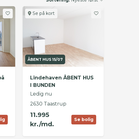
Se på kort
ÅBENT HUS 15/07
på
Lindehaven ÅBENT HUS
I BUNDEN
Ledig nu
2630 Taastrup
11.995
lig
Se bolig
kr./md.