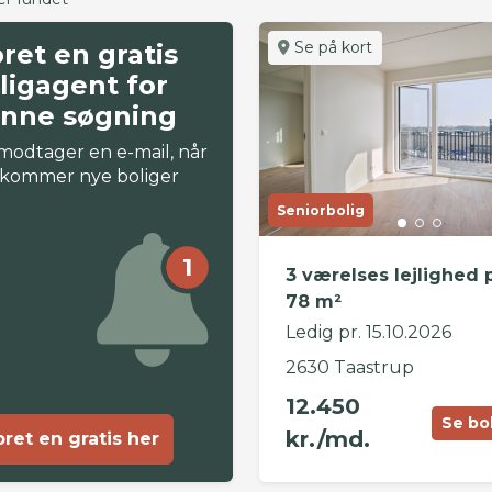
Se på kort
ret en gratis
ligagent for
nne søgning
modtager en e-mail, når
 kommer nye boliger
Seniorbolig
1
3 værelses lejlighed 
78 m²
Ledig pr. 15.10.2026
2630 Taastrup
12.450
Se bo
kr./md.
ret en gratis her