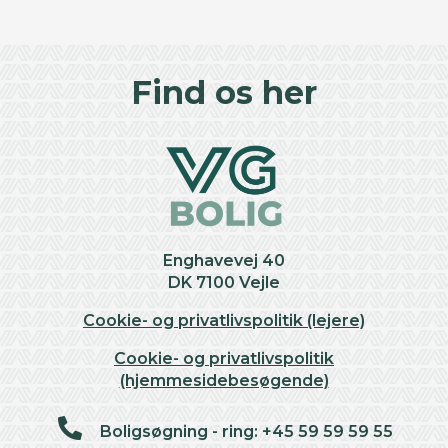
©
OpenStreetMap
contributors ©
CARTO
+
Find os her
−
Enghavevej 40
DK 7100 Vejle
Cookie- og privatlivspolitik (lejere)
Cookie- og privatlivspolitik
(hjemmesidebesøgende)
Boligsøgning - ring: +45 59 59 59 55