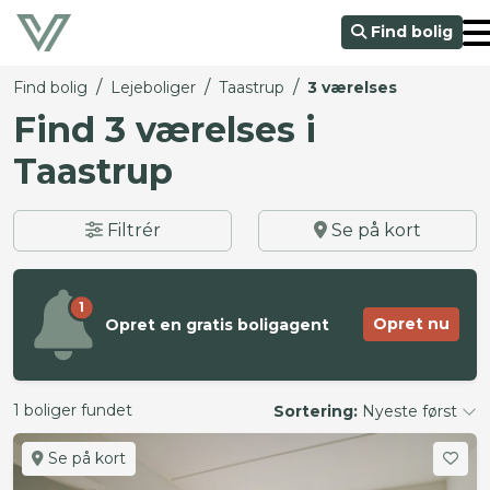
Find bolig
/
/
/
Find bolig
Lejeboliger
Taastrup
3 værelses
Find 3 værelses i
Taastrup
Filtrér
Se på kort
1
Opret nu
Opret en gratis boligagent
1 boliger fundet
Sortering:
Nyeste først
Se på kort