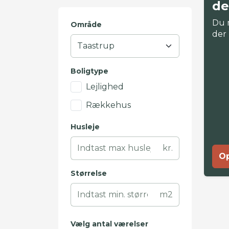
de
Du 
Område
der
Boligtype
Lejlighed
Rækkehus
Husleje
kr.
Op
Størrelse
m2
Vælg antal værelser