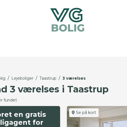
/
/
/
lig
Lejeboliger
Taastrup
3 værelses
nd 3 værelses i Taastrup
er fundet
Se på kort
ret en gratis
ligagent for