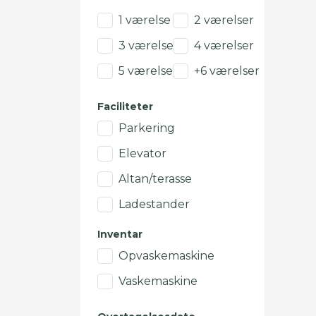
1 værelse
2 værelser
3 værelser
4 værelser
5 værelser
+6 værelser
Faciliteter
Parkering
Elevator
Altan/terasse
Ladestander
Inventar
Opvaskemaskine
Vaskemaskine