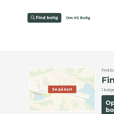
Find bolig
Om VG Bolig
Find bo
Fi
Se på kort
1 bolig
Op
bo