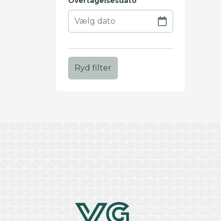
Overtagelsesdato
Ryd filter
+
−