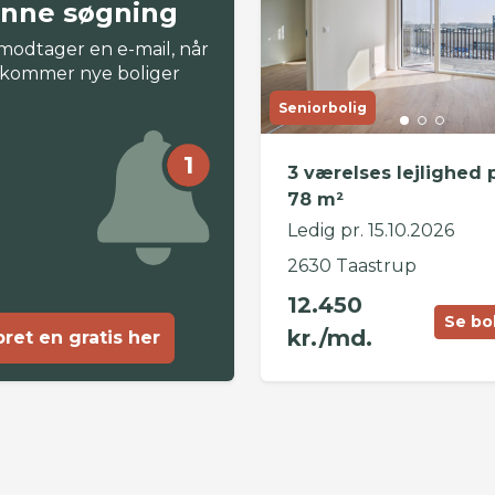
nne søgning
modtager en e-mail, når
 kommer nye boliger
Seniorbolig
1
3 værelses lejlighed 
78 m²
Ledig pr. 15.10.2026
2630 Taastrup
12.450
Se bo
kr./md.
ret en gratis her