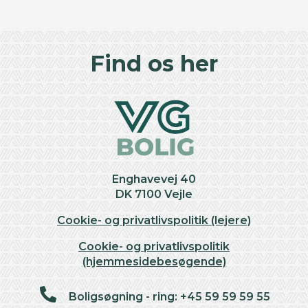
©
OpenStreetMap
contributors ©
CARTO
+
Find os her
−
Enghavevej 40
DK 7100 Vejle
Cookie- og privatlivspolitik (lejere)
Cookie- og privatlivspolitik
(hjemmesidebesøgende)
Boligsøgning - ring: +45 59 59 59 55