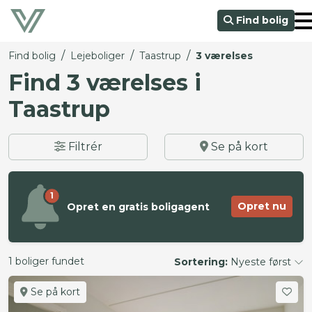
Find bolig
/
/
/
Find bolig
Lejeboliger
Taastrup
3 værelses
Find 3 værelses i
Taastrup
Filtrér
Se på kort
1
Opret nu
Opret en gratis boligagent
1 boliger fundet
Sortering:
Nyeste først
Se på kort