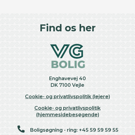
©
OpenStreetMap
contributors ©
CARTO
+
Find os her
−
Enghavevej 40
DK 7100 Vejle
Cookie- og privatlivspolitik (lejere)
Cookie- og privatlivspolitik
(hjemmesidebesøgende)
Boligsøgning - ring: +45 59 59 59 55