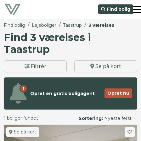
Find bolig
/
/
/
Find bolig
Lejeboliger
Taastrup
3 værelses
Find 3 værelses i
Taastrup
Filtrér
Se på kort
1
Opret nu
Opret en gratis boligagent
1 boliger fundet
Sortering:
Nyeste først
Se på kort