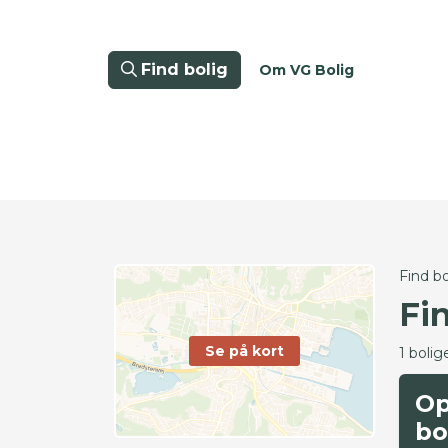
Find bolig
Om VG Bolig
Find bo
Fi
Se på kort
1 bolig
Op
bo