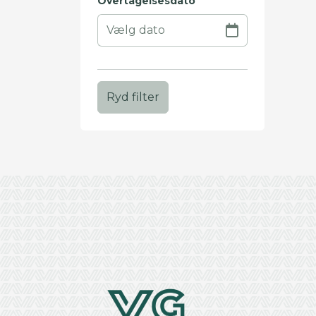
Overtagelsesdato
Ryd filter
+
−