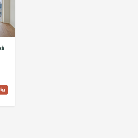
på
lig