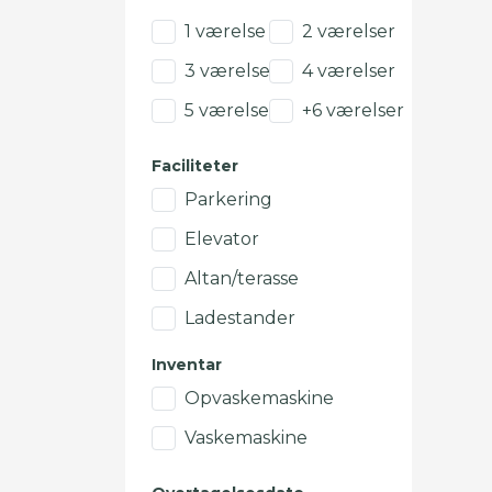
1 værelse
2 værelser
3 værelser
4 værelser
5 værelser
+6 værelser
Faciliteter
Parkering
Elevator
Altan/terasse
Ladestander
Inventar
Opvaskemaskine
Vaskemaskine