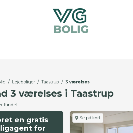
/
/
/
lig
Lejeboliger
Taastrup
3 værelses
nd 3 værelses i Taastrup
er fundet
Se på kort
ret en gratis
ligagent for