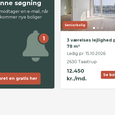
nne søgning
modtager en e-mail, når
 kommer nye boliger
Seniorbolig
1
3 værelses lejlighed 
78 m²
Ledig pr. 15.10.2026
2630 Taastrup
12.450
Se bo
kr./md.
ret en gratis her