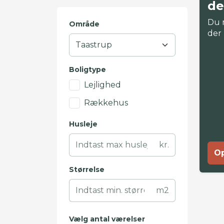
de
Du 
Område
der
Boligtype
Lejlighed
Rækkehus
Husleje
kr.
Op
Størrelse
m2
Vælg antal værelser