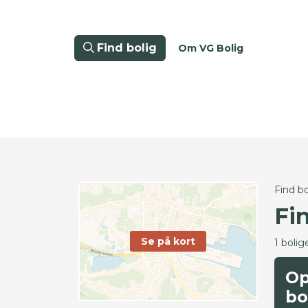
Find bolig
Om VG Bolig
Find bo
Fi
Se på kort
1 bolig
Op
bo