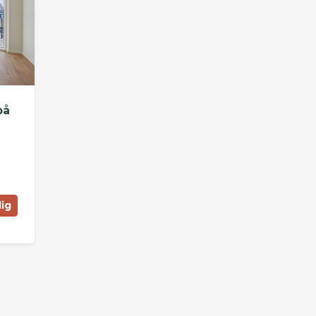
på
lig