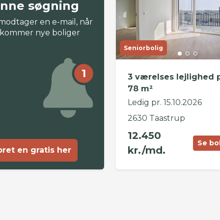
nne søgning
modtager en e-mail, når
 kommer nye boliger
Seniorbolig
1
3 værelses lejlighed 
78 m²
Ledig pr. 15.10.2026
2630 Taastrup
12.450
Se bo
kr./md.
ret en gratis her