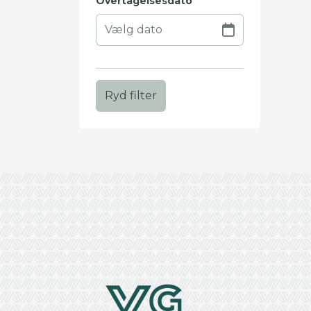
Overtagelsesdato
Ryd filter
+
−