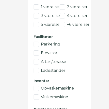
1 værelse
2 værelser
3 værelser
4 værelser
5 værelser
+6 værelser
Faciliteter
Parkering
Elevator
Altan/terasse
Ladestander
Inventar
Opvaskemaskine
Vaskemaskine