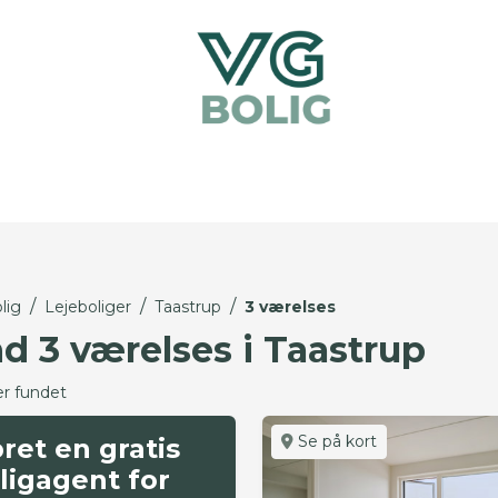
/
/
/
lig
Lejeboliger
Taastrup
3 værelses
nd 3 værelses i Taastrup
er fundet
Se på kort
ret en gratis
ligagent for