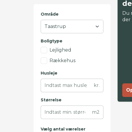
de
Du 
Område
der
Boligtype
Lejlighed
Rækkehus
Husleje
kr.
Op
Størrelse
m2
Vælg antal værelser